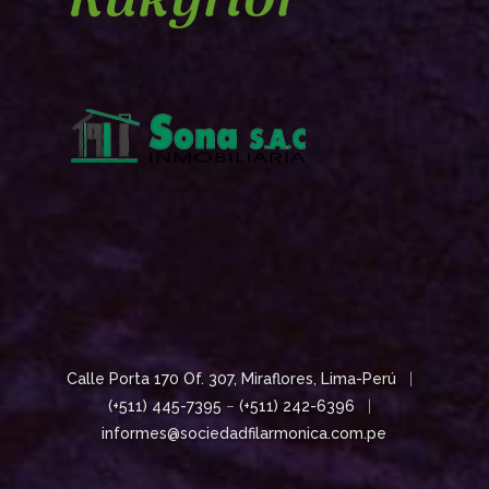
Calle Porta 170 Of. 307, Miraflores, Lima-Perú
|
(+511) 445-7395
–
(+511) 242-6396
|
informes@sociedadfilarmonica.com.pe