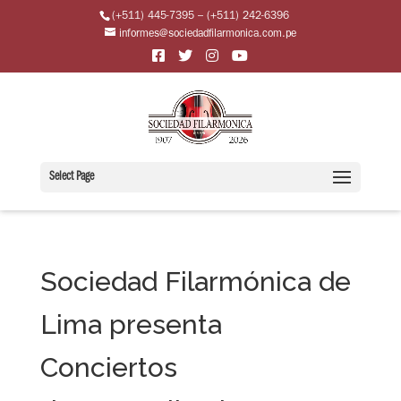
(+511) 445-7395 – (+511) 242-6396
informes@sociedadfilarmonica.com.pe
Select Page
Sociedad Filarmónica de
Lima presenta
Conciertos