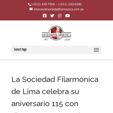
(+511) 445-7395 – (+511) 242-6396
informes@sociedadfilarmonica.com.pe
Select Page
La Sociedad Filarmónica
de Lima celebra su
aniversario 115 con