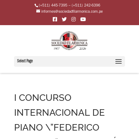
(+511) 445-7395 – (+511) 242-6396
informes@sociedadfilarmonica.com.pe
Select Page
I CONCURSO
INTERNACIONAL DE
PIANO \”FEDERICO