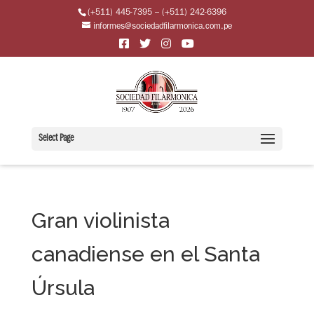
(+511) 445-7395 – (+511) 242-6396
informes@sociedadfilarmonica.com.pe
Select Page
Gran violinista
canadiense en el Santa
Úrsula