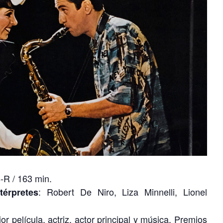
-R / 163 min.
: Robert De Niro, Liza Minnelli, Lionel
ntérpretes
 película, actriz, actor principal y música. Premios