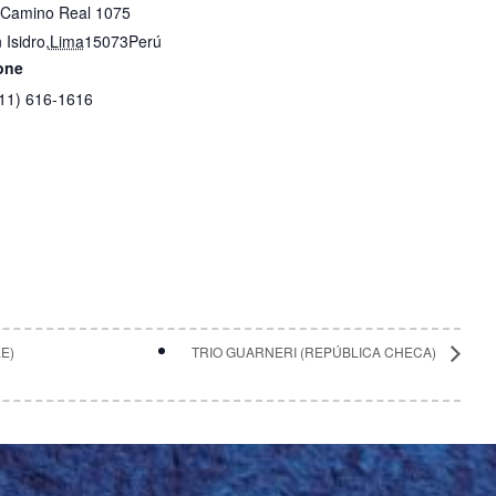
 Camino Real 1075
 Isidro
,
Lima
15073
Perú
one
11) 616-1616
E)
TRIO GUARNERI (REPÚBLICA CHECA)