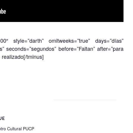
00″ style=”darth” omitweeks=”true” days=”días”
s” seconds=”segundos” before=”Faltan” after=”para
 realizado[/tminus]
UE
tro Cultural PUCP