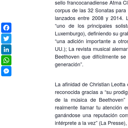
sello francocanadiense Atma Cla
corpus de las 32 Sonatas para 
lanzados entre 2008 y 2014. L
“uno de los principales soli
Luxemburgo), definiendo su gra
Facebook
“una adición importante a otro
UU.); La revista musical aleman
Twitter
Beethoven que difícilmente se
LinkedIn
generación”.
WhatsApp
Messenger
La afinidad de Christian Leott
reconocida gracias a “su prodig
de la música de Beethoven” 
realmente llamar tu atención 
ganándose una reputación como
intérprete a la vez” (La Presse),