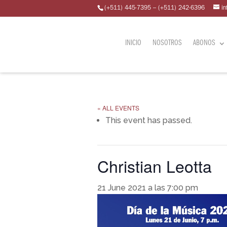
(+511) 445-7395 – (+511) 242-6396
i
INICIO
NOSOTROS
ABONOS
« ALL EVENTS
This event has passed.
Christian Leotta
21 June 2021 a las 7:00 pm