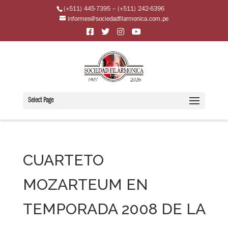
(+511) 445-7395 – (+511) 242-6396
informes@sociedadfilarmonica.com.pe
Select Page
CUARTETO
MOZARTEUM EN
TEMPORADA 2008 DE LA