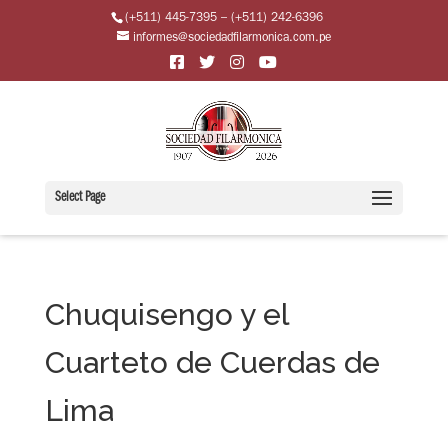
(+511) 445-7395 – (+511) 242-6396
informes@sociedadfilarmonica.com.pe
Select Page
Chuquisengo y el
Cuarteto de Cuerdas de
Lima