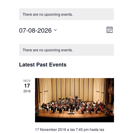
There are no upcoming events.
07-08-2026
Event
Views
Month
Select
Views
Navigat
Calendar
date.
There are no upcoming events.
Navigat
of
Latest Past Events
Events
NOV
17
2016
17 November 2016 a las 7:45 pm
hasta las