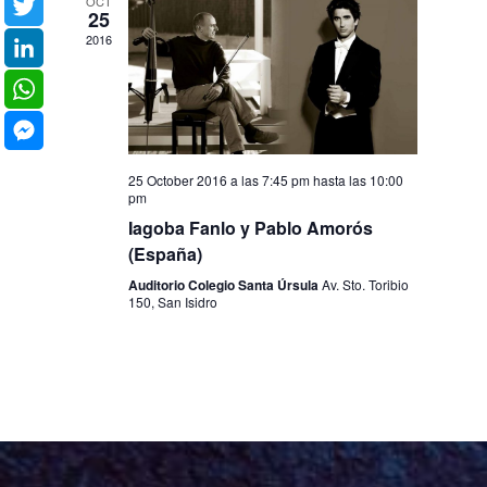
OCT
Facebook
25
2016
Twitter
LinkedIn
WhatsApp
Messenger
25 October 2016 a las 7:45 pm
hasta las
10:00
pm
Iagoba Fanlo y Pablo Amorós
(España)
Auditorio Colegio Santa Úrsula
Av. Sto. Toribio
150, San Isidro