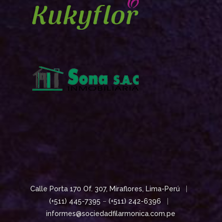
Calle Porta 170 Of. 307, Miraflores, Lima-Perú
|
(+511) 445-7395
–
(+511) 242-6396
|
informes@sociedadfilarmonica.com.pe