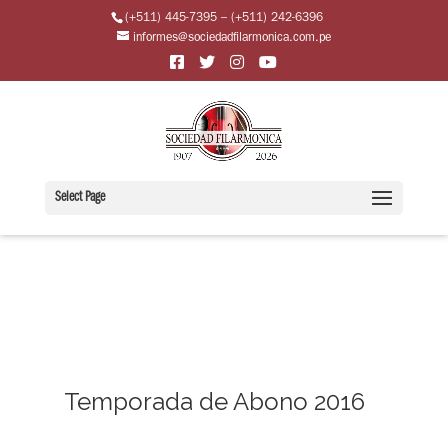
(+511) 445-7395 – (+511) 242-6396
informes@sociedadfilarmonica.com.pe
Select Page
Temporada de Abono 2016